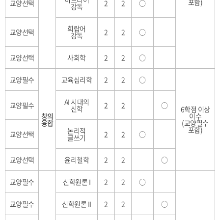
포함)
교양선택
2
2
○
강독
희랍어
교양선택
2
2
○
강독
교양선택
사회학
2
2
○
교양필수
교육심리학
2
2
○
AI 시대의
교양필수
2
2
○
신학
6학점 이상
창의
이수
융합
(교양필수
포함)
논리적
교양선택
2
2
○
글쓰기
교양선택
윤리철학
2
2
○
교양필수
신학원론 I
2
2
○
교양필수
신학원론 II
2
2
○