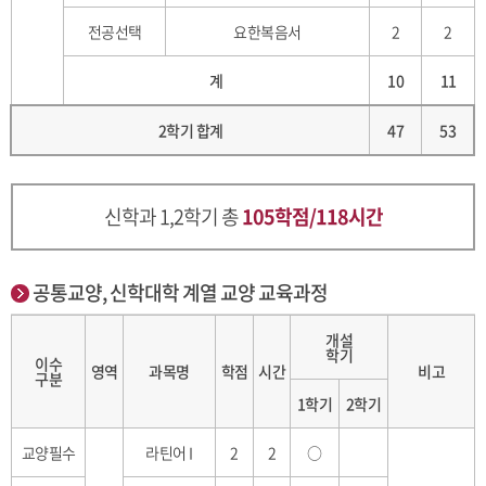
전공선택
요한복음서
2
2
계
10
11
2학기 합계
47
53
신학과 1,2학기 총
105학점/118시간
공통교양, 신학대학 계열 교양 교육과정
개설
학기
이수
영역
과목명
학점
시간
비고
구분
1학기
2학기
교양필수
라틴어 I
2
2
○