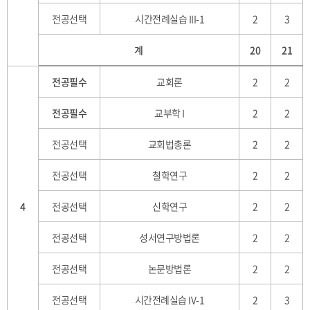
전공선택
시간전례실습 III-1
2
3
계
20
21
전공필수
교회론
2
2
전공필수
교부학 I
2
2
전공선택
교회법총론
2
2
전공선택
철학연구
2
2
4
전공선택
신학연구
2
2
전공선택
성서연구방법론
2
2
전공선택
논문방법론
2
2
전공선택
시간전례실습 IV-1
2
3