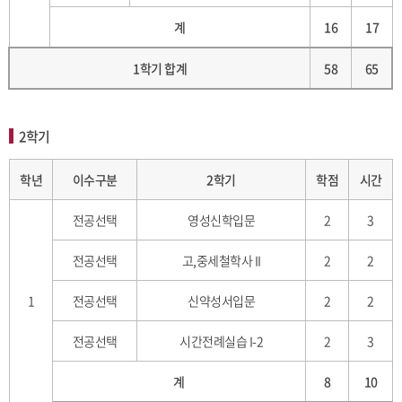
계
16
17
1학기 합계
58
65
2학기
학년
이수구분
2학기
학점
시간
전공선택
영성신학입문
2
3
전공선택
고,중세철학사 II
2
2
1
전공선택
신약성서입문
2
2
전공선택
시간전례실습 I-2
2
3
계
8
10