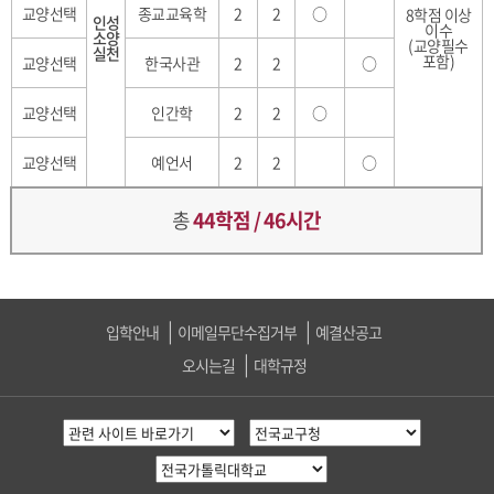
교양선택
종교교육학
2
2
○
8학점 이상
인성
이수
소양
(교양필수
실천
포함)
교양선택
한국사관
2
2
○
교양선택
인간학
2
2
○
교양선택
예언서
2
2
○
총
44학점 / 46시간
입학안내
이메일무단수집거부
예결산공고
오시는길
대학규정