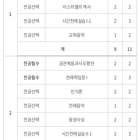
전공선택
이스라엘의 역사
2
2
1
전공선택
시간전례실습 I-1
2
3
전공선택
교회음악
1
2
계
9
11
전공필수
공관복음과사도행전
2
2
전공필수
전례학입문 I
2
3
전공선택
인식론
2
2
전공선택
전례음악
1
2
2
전공선택
동양사상
2
2
전공선택
시간전례실습 II-1
2
3