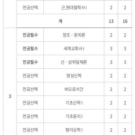
전공선택
근,현대철학사 I
2
2
계
13
16
전공필수
창조 · 원죄론
2
2
전공필수
세계교회사 I
3
3
전공필수
신 · 삼위일체론
3
3
전공선택
영성신학
2
2
전공선택
바오로서간
2
2
3
전공선택
기초신학 I
2
2
전공선택
기초윤리 I
2
2
전공선택
형이상학 I
2
2