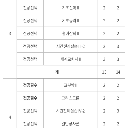
전공선택
기초신학 II
2
2
전공선택
기초윤리 II
2
2
3
전공선택
형이상학 II
2
2
전공선택
시간전례실습 III-2
2
3
전공선택
세계교회사 II
3
3
계
13
14
전공필수
교부학 II
2
2
전공필수
그리스도론
2
2
전공선택
시간전례실습 IV-2
2
3
4
전공선택
일반성사론
2
2