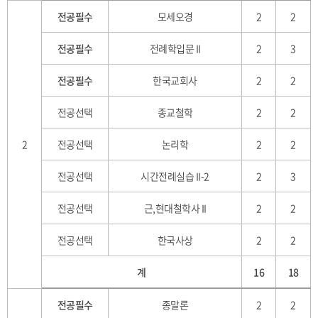
전공필수
모세오경
2
2
전공필수
전례학입문 II
2
3
전공필수
한국교회사
2
2
전공선택
종교철학
2
2
2
전공선택
논리학
2
2
전공선택
시간전례실습 II-2
2
3
전공선택
근,현대철학사 II
2
2
전공선택
한국사상
2
2
계
16
18
전공필수
종말론
2
2