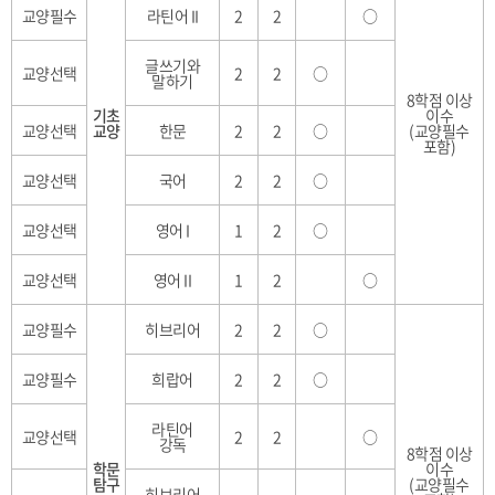
교양필수
라틴어 II
2
2
○
글쓰기와
교양선택
2
2
○
말하기
8학점 이상
기초
이수
교양선택
교양
한문
2
2
○
(교양필수
포함)
교양선택
국어
2
2
○
교양선택
영어 I
1
2
○
교양선택
영어 II
1
2
○
교양필수
히브리어
2
2
○
교양필수
희랍어
2
2
○
라틴어
교양선택
2
2
○
강독
8학점 이상
학문
이수
탐구
(교양필수
히브리어