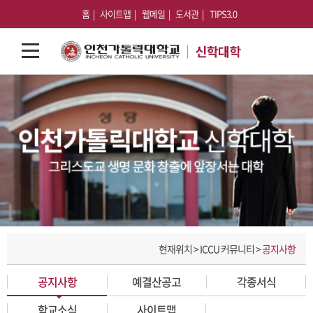
홈
사이트맵
웹메일
도서관
TIPS3.0
현재위치 > ICCU 커뮤니티 >
공지사항
공지사항
예결산공고
각종서식
학교소식
사이트맵