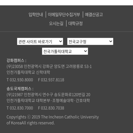
입학안내
이메일무단수집거부
예결산공고
오시는길
대학규정
강화캠퍼스 :
(우)23058 인천광역시 강화군 양도면 고려왕릉로 53-1
인천가톨릭대학교 신학대학
T 032.930.8000 F 032.937.8118
송도국제캠퍼스 :
(우)21987 인천광역시 연수구 송도문화로120번길 20
인천가톨릭대학교
대학본부·조형예술대학·간호대학
T 032.830.7000 F 032.830.7038
Copyrights ⓒ 2019 The Incheon Catholic University
of KoreaAll rights reserved.