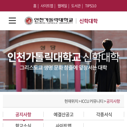
홈
사이트맵
웹메일
도서관
TIPS3.0
현재위치 > ICCU 커뮤니티 >
공지사항
공지사항
예결산공고
각종서식
학교소식
사이트맵