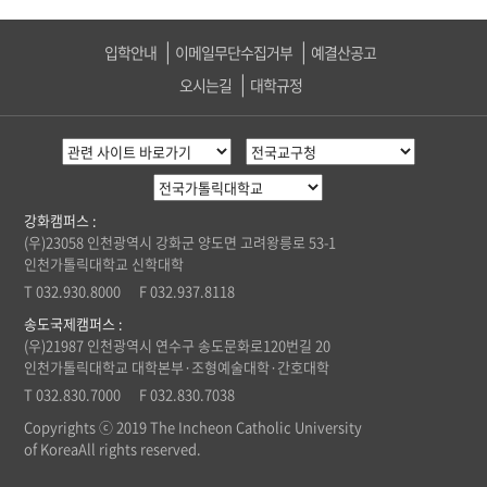
입학안내
이메일무단수집거부
예결산공고
오시는길
대학규정
강화캠퍼스 :
(우)23058 인천광역시 강화군 양도면 고려왕릉로 53-1
인천가톨릭대학교 신학대학
T 032.930.8000 F 032.937.8118
송도국제캠퍼스 :
(우)21987 인천광역시 연수구 송도문화로120번길 20
인천가톨릭대학교
대학본부·조형예술대학·간호대학
T 032.830.7000 F 032.830.7038
Copyrights ⓒ 2019 The Incheon Catholic University
of KoreaAll rights reserved.